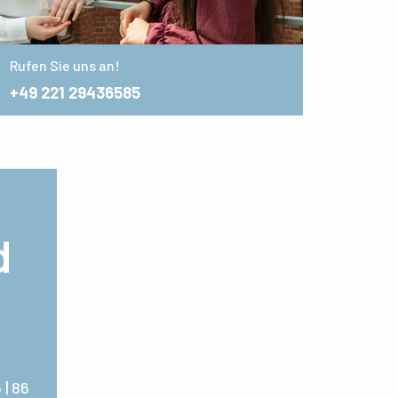
Rufen Sie uns an!
+49 221 29436585
d
 | 86