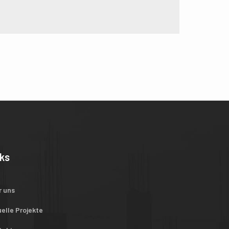
nks
r uns
elle Projekte